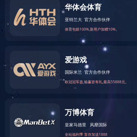
新闻中心
公司新闻
公司新闻
行业新闻
半导体磨床通常用于
yabocom（中国）官方网站
半导体磨床设备具有
半导体磨床在机械加
半导体磨床厂家聊聊
广东慢走丝加工的效
yabocom（中国）官方网站
中走丝和广东慢走丝
地 址：东莞市长安镇金铭国际模具
关于延期举办”202
城展厅3B栋-2001
电 话：0769-81153535
第19届深圳国际机
传 真：0769-81153536
我司参加(2013年11
联系人：伍小姐 13827296260
我司参加2018年6月
邮 箱: xiangyajixie@126.com