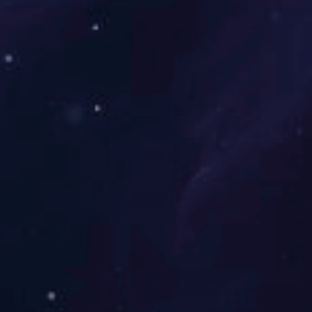
网站首页
关于我们
新闻中心
产品中心
成功
yabocom（中国）官方网站 版权所有
网站后台