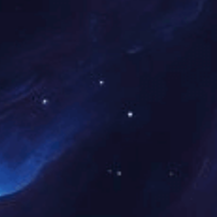
研磨机工
括A型、B
要测量中
测量工件
测量工件
量。此时
将继续磨
友情链接
LINKS
出格
BAIDU
新浪