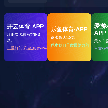
邮 箱: xiangyajixie@126.com
网 址: lakemykee.com
友情链接
LINKS
出格
BAIDU
新浪
网站首页
关于我们
新闻中心
产品中心
成功
yabocom（中国）官方网站 版权所有
网站后台