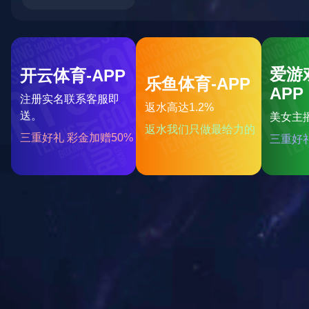
电 话：0769-81153535
传 真：0769-81153536
联系人：伍小姐 13827296260
邮 箱: xiangyajixie@126.com
网 址: lakemykee.com
商品详情
项目内容
友情链接
LINKS
出格
BAIDU
新浪