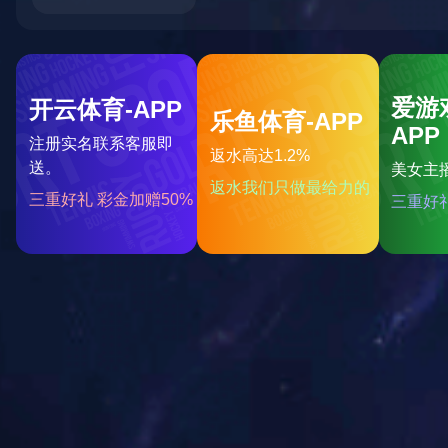
网 址: lakemykee.com
首页
上一页
友情链接
LINKS
出格
BAIDU
新浪
网站首页
关于我们
新闻中心
产品中心
成功
yabocom（中国）官方网站 版权所有
网站后台