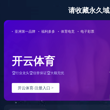
网站首页
关于我们
新闻中心